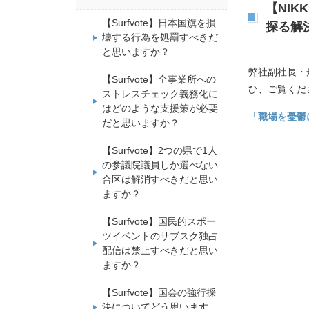
【NI
【Surfvote】日本国旗を損
探る解
壊する行為を処罰すべきだ
と思いますか？
弊社副社長・
【Surfvote】全事業所への
ひ、ご覧くだ
ストレスチェック義務化に
はどのような支援策が必要
「職場を憂鬱
だと思いますか？
【Surfvote】2つの県で1人
の参議院議員しか選べない
合区は解消すべきだと思い
ますか？
【Surfvote】国民的スポー
ツイベントのサブスク独占
配信は禁止すべきだと思い
ますか？
【Surfvote】国会の強行採
決についてどう思います