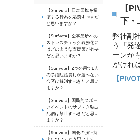
【PI
【Surfvote】日本国旗を損
壊する行為を処罰すべきだ
下・
と思いますか？
弊社副社
【Surfvote】全事業所への
ストレスチェック義務化に
う「発
はどのような支援策が必要
ーンか
だと思いますか？
がけれ
【Surfvote】2つの県で1人
の参議院議員しか選べない
【PIV
合区は解消すべきだと思い
ますか？
【Surfvote】国民的スポー
ツイベントのサブスク独占
配信は禁止すべきだと思い
ますか？
【Surfvote】国会の強行採
決についてどう思います