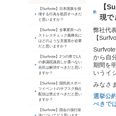
【S
【Surfvote】日本国旗を損
壊する行為を処罰すべきだ
現で
と思いますか？
弊社代表
【Surfvote】全事業所への
ストレスチェック義務化に
【Sur
はどのような支援策が必要
だと思いますか？
Surf
から自
【Surfvote】2つの県で1人
の参議院議員しか選べない
期間を
合区は解消すべきだと思い
いうイ
ますか？
【Surfvote】国民的スポー
みなさ
ツイベントのサブスク独占
配信は禁止すべきだと思い
選挙公
ますか？
べきで
【Surfvote】国会の強行採
決についてどう思います