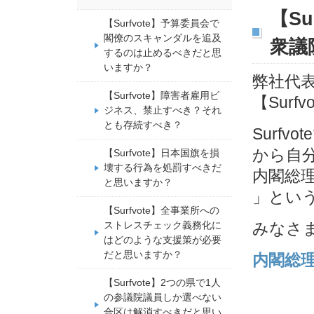
【S
【Surfvote】予算委員会で
閣僚のスキャンダルを追及
衆議
するのは止めるべきだと思
いますか？
弊社代表
【Surfvote】障害者雇用ビ
【Sur
ジネス、禁止すべき？それ
とも存続すべき？
Surf
から自
【Surfvote】日本国旗を損
壊する行為を処罰すべきだ
内閣総
と思いますか？
」とい
【Surfvote】全事業所への
ストレスチェック義務化に
みなさ
はどのような支援策が必要
だと思いますか？
内閣総
【Surfvote】2つの県で1人
の参議院議員しか選べない
合区は解消すべきだと思い