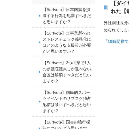
【ダイ
【Surfvote】日本国旗を損
れた【
壊する行為を処罰すべきだ
と思いますか？
弊社副社長舟
められてしま
【Surfvote】全事業所への
ストレスチェック義務化に
「10時間寝
はどのような支援策が必要
だと思いますか？
【Surfvote】2つの県で1人
の参議院議員しか選べない
合区は解消すべきだと思い
ますか？
【Surfvote】国民的スポー
ツイベントのサブスク独占
配信は禁止すべきだと思い
ますか？
【Surfvote】国会の強行採
決についてどう思います