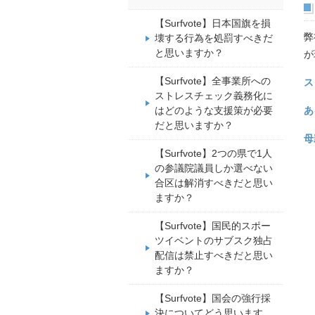
【Surfvote】日本国旗を損
弊
壊する行為を処罰すべきだ
と思いますか？
が
【Surfvote】全事業所への
ス
ストレスチェック義務化に
はどのような支援策が必要
あ
だと思いますか？
母
【Surfvote】2つの県で1人
の参議院議員しか選べない
合区は解消すべきだと思い
ますか？
【Surfvote】国民的スポー
ツイベントのサブスク独占
配信は禁止すべきだと思い
ますか？
【Surfvote】国会の強行採
決についてどう思います