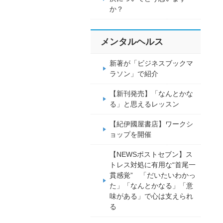
か？
メンタルヘルス
新著が「ビジネスブックマ
ラソン」で紹介
【新刊発売】「なんとかな
る」と思えるレッスン
【紀伊國屋書店】ワークシ
ョップを開催
【NEWSポストセブン】ス
トレス対処に有用な“首尾一
貫感覚” 「だいたいわかっ
た」「なんとかなる」「意
味がある」で心は支えられ
る